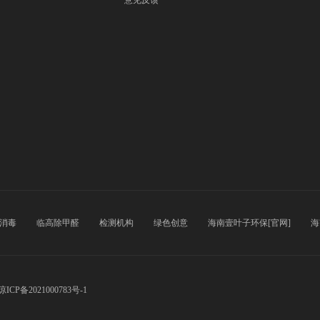
意见反馈
消毒
临高除甲醛
检测机构
绿色创意
海南壹叶子环保[官网]
海
琼ICP备2021000783号-1