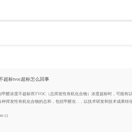
不超标tvoc超标怎么回事
内甲醛浓度不超标而TVOC（总挥发性有机化合物）浓度超标时，可能有以下
各种挥发性有机化合物的总和，包括甲醛在...，以技术研发和技术成果转
06-12