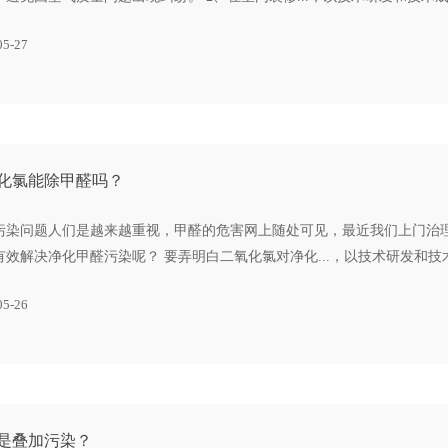
05-27
化氯能除甲醛吗？
污染问题人们是越来越重视，甲醛的危害网上随处可见，最近我们上门治
有效解决净化甲醛污染呢？ 要弄明白二氧化氯对净化...，以技术研发和
05-26
是叠加污染？