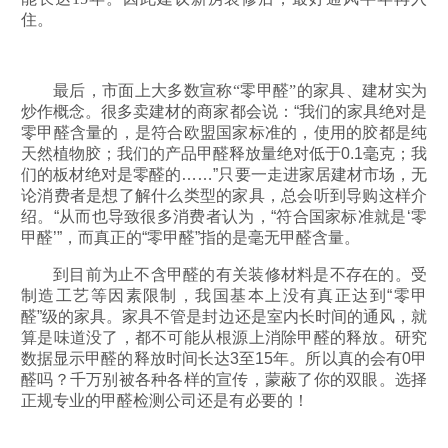
住。
最后，市面上大多数宣称“零甲醛”的家具、建材实为
炒作概念。很多卖建
材的商家都会说：“我们的家具绝对是
零甲醛含量的，是符合欧盟国家标准的，使用的胶都是纯
天然植物胶；我们的产品甲醛释放量绝对低于0.1毫克；我
们的板材绝对是零醛的……”只要一走进家居建材市场，无
论消费者是想了解什么类型的家具，总会听到导购这样介
绍。“从而也导致很多消费者认为，“符合国家标准就是‘零
甲醛’”，而真正的“零甲醛”指的是毫无甲醛含量。
到目前为止不含甲醛的有关装修材料是不存在的。受
制造工艺等因素限制，我国基本上没有真正达到“零甲
醛”级的家具
。
家具不管是封边还是室内长时间的通风，就
算是味道没了，都不可能从根源上消除甲醛的释放。研究
数据显示甲醛的释放时间长达3至15年。所以真的会有0甲
醛吗？千万别被各种各样的宣传，蒙蔽了你的双眼。选择
正规专业的甲醛检测公司还是有必要的！